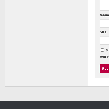
Naa
Site
Mi
een r