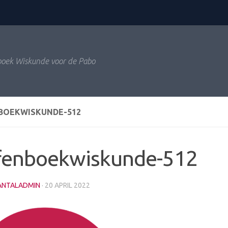
oek Wiskunde voor de Pabo
BOEKWISKUNDE-512
fenboekwiskunde-512
ANTALADMIN
·
20 APRIL 2022