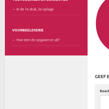
In de 1e druk, 2e oplage
VOORBEELDSERIE
Hoe zien de opgaven er uit?
GEEF 
Reac