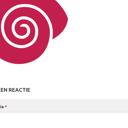
EEN REACTIE
tie
*