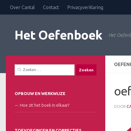
Over Cantal
Contact
Privacyverklaring
Doorgaan naar inhoud
Het Oefenboek
Het Oefenb
OEFEN
Zoeken
naar:
oe
OPBOUW EN WERKWIJZE
Hoe zit het boek in elkaar?
DOOR
C
TOEVOEGINGEN EN CORRECTIES