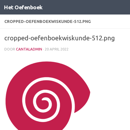
Het Oefenboek
Doorgaan naar inhoud
CROPPED-OEFENBOEKWISKUNDE-512.PNG
cropped-oefenboekwiskunde-512.png
DOOR
CANTALADMIN
·
20 APRIL 2022